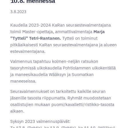
10.8. mennessä
3.8.2023
Kaudella 2023-2024 KaRan seuraestevalmentajana
toimii Master-opettaja, ammattivalmentaja
Marja
”Tytteli” Tetri-Rantanen.
Tytteli on toiminut
pitkäaikaisesti KaRan seuraestevalmentajana ja alueen
estevalmentajana.
Valmennus tapahtuu kolmen-neljän ratsukon
tasoryhmissä ulkokaudella Pohtiolammen ulkokentällä
ja maneesikaudella Wääksyn ja Suomatkan
maneeseissa.
Seuravalmennukset on tarkoitettu kaikille seuran
jäsenille tasosta riippumatta. Ryhmät muodostetaan
osallistujien mukaan puomi/kavalletti/ristikko-tasosta
alkaen.
Syksyn 2023 valmennuspäivät:
To 17.8. (Pohtis), ke 13.9. (Pohtis), ke 11.10. (Wääksy),