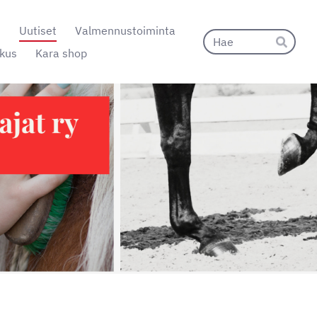
t
Uutiset
Valmennustoiminta
Hak
kus
Kara shop
Hae