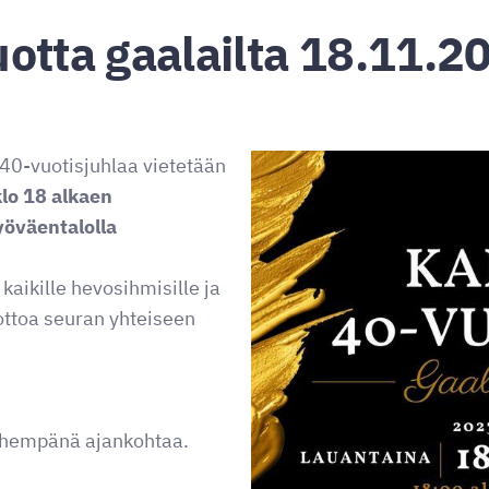
otta gaalailta 18.11.2
40-vuotisjuhlaa vietetään
lo 18 alkaen
öväentalolla
 kaikille hevosihmisille ja
ttoa seuran yhteiseen
 lähempänä ajankohtaa.