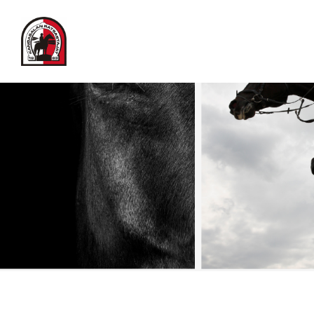
Siirry
sivun
Kangasalan Ratsastajat ry
sisältöön