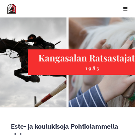
Siirry
Kangasalan Ratsastajat ry
Haku
sivun
sisältöön
Este- ja koulukisoja Pohtiolammella