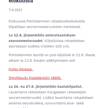
elokuussa
7.8.2023
Elokuussa Pohtiolammen ratsastuskeskuksella
kilpaillaan seuranmestaruuksien merkeissä.
La 12.8. järjestetään esteratsastuksen
seuranmestaruudet.
Kilpailuissa ratsastetaan
seuratason luokkia (ristikko-100 cm).
Pohtiolammen kenttä on pois käytöstä to 11.8. illasta
alkaen la 12.8. kisojen päättymiseen asti.
Kutsu kipassa.
Ilmoittaudu kisatalkoisiin täältä.
La 26.-su 27.8. järjestetään koulukilpailut.
Lauantaina ratkaistaan Kangasalan ratsastajien
seuranmestaruudet. Lisäksi lauantaina ratsastetaan
avoimia seuraluokkia, sunnuntaina alue- sekä