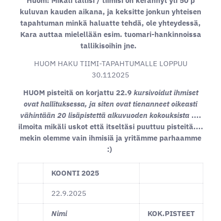
Huom! Mikäli tallisi / tiimisi on kerännyt yli 50 p
kuluvan kauden aikana, ja keksitte jonkun yhteisen
tapahtuman minkä haluatte tehdä, ole yhteydessä,
Kara auttaa mielellään esim. tuomari-hankinnoissa
tallikisoihin jne.
HUOM HAKU TIIMI-TAPAHTUMALLE LOPPUU
30.112025
HUOM pisteitä on korjattu 22.9
kursivoidut ihmiset
ovat hallituksessa, ja siten ovat tienanneet oikeasti
vähintään 20 lisäpistettä alkuvuoden kokouksista
....
ilmoita mikäli uskot että itseltäsi puuttuu pisteitä....
mekin olemme vain ihmisiä ja yritämme parhaamme
:)
KOONTI 2025
22.9.2025
Nimi
KOK.PISTEET