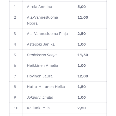
1
Airola Anniina
5,00
2
Ala-Vannesluoma
11,00
Noora
3
Ala-Vannesluoma Pinja
2,50
4
Asteljoki Janika
1,00
5
Danielsson Sonja
11,50
6
Heikkinen Amelia
1,00
7
Hovinen Laura
12,00
8
Huttu-Hiltunen Helka
1,50
9
Jokijärvi Emilia
1,00
10
Kallunki Miia
7,50