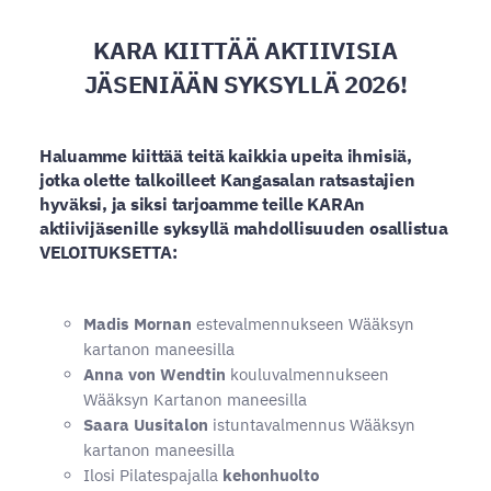
KARA KIITTÄÄ AKTIIVISIA
JÄSENIÄÄN SYKSYLLÄ 2026!
Haluamme kiittää teitä kaikkia upeita ihmisiä,
jotka olette talkoilleet Kangasalan ratsastajien
hyväksi, ja siksi tarjoamme teille KARAn
aktiivijäsenille syksyllä mahdollisuuden osallistua
VELOITUKSETTA:
Madis Mornan
estevalmennukseen Wääksyn
kartanon maneesilla
Anna von Wendtin
kouluvalmennukseen
Wääksyn Kartanon maneesilla
Saara Uusitalon
istuntavalmennus Wääksyn
kartanon maneesilla
Ilosi Pilatespajalla
kehonhuolto