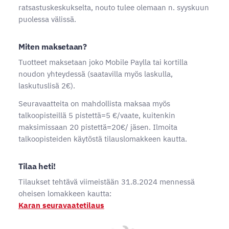
ratsastuskeskukselta, nouto tulee olemaan n. syyskuun
puolessa välissä.
Miten maksetaan?
Tuotteet maksetaan joko Mobile Paylla tai kortilla
noudon yhteydessä (saatavilla myös laskulla,
laskutuslisä 2€).
Seuravaatteita on mahdollista maksaa myös
talkoopisteillä 5 pistettä=5 €/vaate, kuitenkin
maksimissaan 20 pistettä=20€/ jäsen. Ilmoita
talkoopisteiden käytöstä tilauslomakkeen kautta.
Tilaa heti!
Tilaukset tehtävä viimeistään 31.8.2024 mennessä
oheisen lomakkeen kautta:
Karan seuravaatetilaus