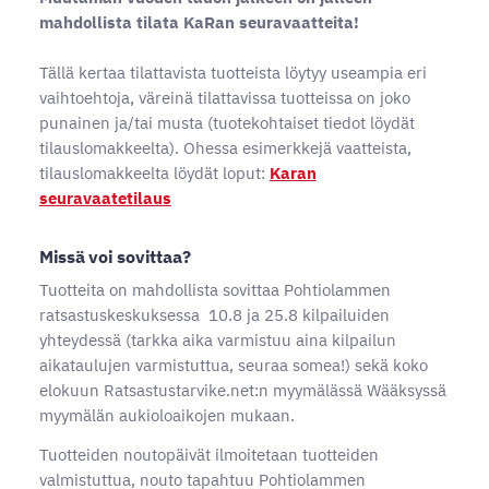
mahdollista tilata KaRan seuravaatteita!
Tällä kertaa tilattavista tuotteista löytyy useampia eri
vaihtoehtoja, väreinä tilattavissa tuotteissa on joko
punainen ja/tai musta (tuotekohtaiset tiedot löydät
tilauslomakkeelta). Ohessa esimerkkejä vaatteista,
tilauslomakkeelta löydät loput:
Karan
seuravaatetilaus
Missä voi sovittaa?
Tuotteita on mahdollista sovittaa Pohtiolammen
ratsastuskeskuksessa 10.8 ja 25.8 kilpailuiden
yhteydessä (tarkka aika varmistuu aina kilpailun
aikataulujen varmistuttua, seuraa somea!) sekä koko
elokuun Ratsastustarvike.net:n myymälässä Wääksyssä
myymälän aukioloaikojen mukaan.
Tuotteiden noutopäivät ilmoitetaan tuotteiden
valmistuttua, nouto tapahtuu Pohtiolammen