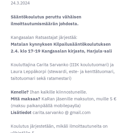
24.3.2024
Sääntökoulutus peruttu vähäisen
ilmoittautumismäärän johdosta.
Kangasalan Ratsastajat järjestää:
Matalan kynnyksen Kilpailusääntökoulutuksen
2.4. klo 17-19 Kangasalan kirjasto, Harjula-sali
Kouluttajina Carita Sarvanko (IIIK koulutuomari) ja
Laura Leppäkorpi (stewardi, este- ja kenttätuomari,
taitotuomari sekä ratamestari)
Kenelle?
Ihan kaikille kiinnostuneille.
Mitä maksaa?
KaRan jäsenille maksuton, muille 5 €
(maksu paikanpäällä mobilepaylla)
Lisätiedot
carita.sarvanko @ gmail.com
Koulutus järjestetään, mikäli ilmoittautuneita on
vähintään 5.