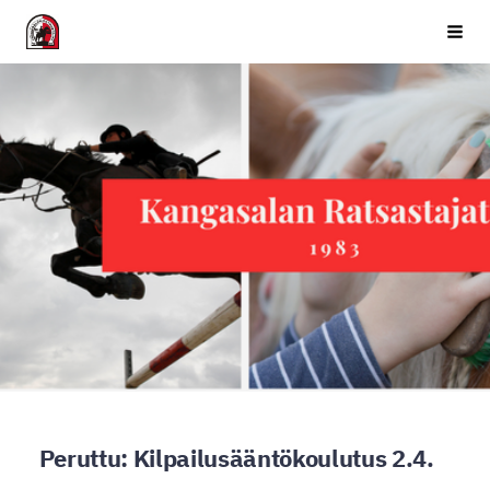
Siirry
Kangasalan Ratsastajat ry
Haku
sivun
sisältöön
Peruttu: Kilpailusääntökoulutus 2.4.