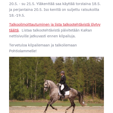
20.5. - su 21.5. Yläkenttää saa käyttää torstaina 18.5.
ja perjantaina 20.5. Iso kenttä on suljettu ratsukoilta
18.-19.5.
Talkooilmoittautuminen ja lista talkootehtävistä löytyy
täältä
. Listaa talkootehtävistä päivitetään KaRan
nettisivuille jatkuvasti ennen kilpailuja.
Tervetuloa kilpailemaan ja talkoilemaan
Pohtiolammelle!