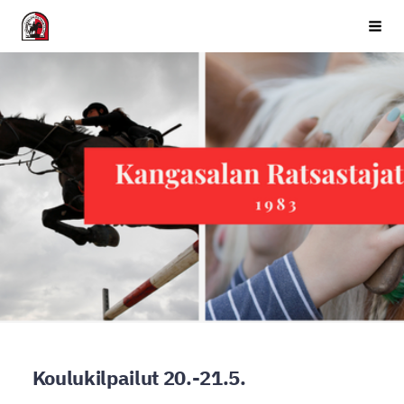
Siirry
Kangasalan Ratsastajat ry
Haku
sivun
sisältöön
Koulukilpailut 20.-21.5.