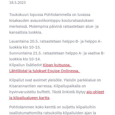
18.5.2023
Toukokuun lopussa Pohtiolammella on luvassa
kisakauden avausviikonloppu kouluratsastuksen
merkeissä. Molempina päivinä ratsastetaan alue- ja
kansallisia luokkia.
Lauantaina 20.5. ratsastetaan helppo B- ja helppo A-
luokkia klo 10-15.
Sunnuntaina 21.5. ratsastetaan helppo A- ja vaativa B-
luokkia klo 10-14.
Kilpailun lisätiedot
Kipan kutsussa.
Lähtölistat ja tulokset Equipe Onlinessa.
Kilpailut ovat avoimet yleisölle. Yleisön parkkialue on
Kisarannantien varressa. Kilpailupaikalla on
hyvinvarusteltu buffetti. Tästä linkistä löytyy
ajo-ohjeet
ja kilpailualueen kartta
.
Pohtiolammen koko kenttä on suljettu kilpailuihin
osallistumattomilta ratsukoilta kilpailuiden ajan la