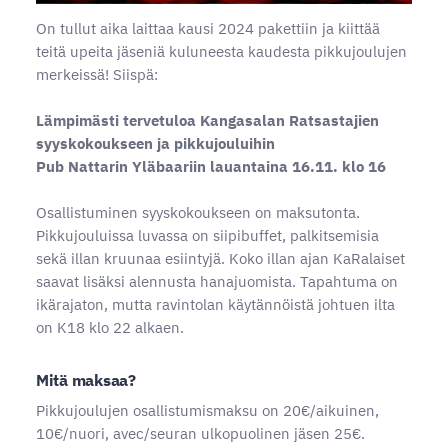
On tullut aika laittaa kausi 2024 pakettiin ja kiittää
teitä upeita jäseniä kuluneesta kaudesta pikkujoulujen
merkeissä! Siispä:
Lämpimästi tervetuloa Kangasalan Ratsastajien
syyskokoukseen ja pikkujouluihin
Pub Nattarin Yläbaariin lauantaina 16.11. klo 16
Osallistuminen syyskokoukseen on maksutonta.
Pikkujouluissa luvassa on siipibuffet, palkitsemisia
sekä illan kruunaa esiintyjä. Koko illan ajan KaRalaiset
saavat lisäksi alennusta hanajuomista. Tapahtuma on
ikärajaton, mutta ravintolan käytännöistä johtuen ilta
on K18 klo 22 alkaen.
Mitä maksaa?
Pikkujoulujen osallistumismaksu on 20€/aikuinen,
10€/nuori, avec/seuran ulkopuolinen jäsen 25€.