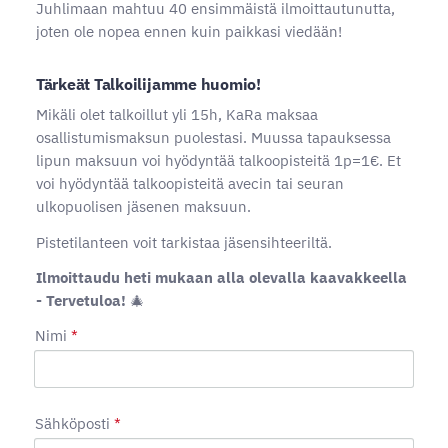
Juhlimaan mahtuu 40 ensimmäistä ilmoittautunutta,
joten ole nopea ennen kuin paikkasi viedään!
Tärkeät Talkoilijamme huomio!
Mikäli olet talkoillut yli 15h, KaRa maksaa
osallistumismaksun puolestasi. Muussa tapauksessa
lipun maksuun voi hyödyntää talkoopisteitä 1p=1€. Et
voi hyödyntää talkoopisteitä avecin tai seuran
ulkopuolisen jäsenen maksuun.
Pistetilanteen voit tarkistaa jäsensihteeriltä.
Ilmoittaudu heti mukaan alla olevalla kaavakkeella
- Tervetuloa!
🎄
Nimi
*
Sähköposti
*