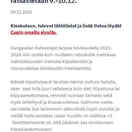
ratsastetaan 9.-10.12.
30.11.2023
Kisakutsun, tulevat lähtölistat ja lisää tietoa löydät
Cupin omalta sivulta.
Kangasalan Ratsastajat tarjoaa talvikaudella 2023-
2024 niin omille kuin muillekin ratsukoille mahtavan
mahdollisuuden treenata kilpailemista ja
monipuolistaa talvikauden treenaamista.
Näissä kilpailuissa ei tarvitse mennä nuttura tiukalla,
vaan saat tulla juuri sellaisena kuin olet: klipattuna tai
klippaamattomana, rennosti suoraan tarhasta sekä
myös letitettynä ja kisavarusteissa. Sallimme useita
varusteita (lue tarkemmin säännöistä Cupin sivuilta) ja
meillä myös avustava radan huutelu on sallittua <3
Tavoitteenamme on, että jokainen saa onnistuneen
kilpailukokemuksen!