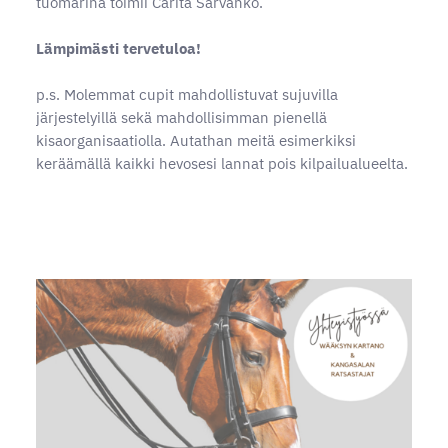
tuomarina toimii Carita Sarvanko.
Lämpimästi tervetuloa!
p.s. Molemmat cupit mahdollistuvat sujuvilla
järjestelyillä sekä mahdollisimman pienellä
kisaorganisaatiolla. Autathan meitä esimerkiksi
keräämällä kaikki hevosesi lannat pois kilpailualueelta.