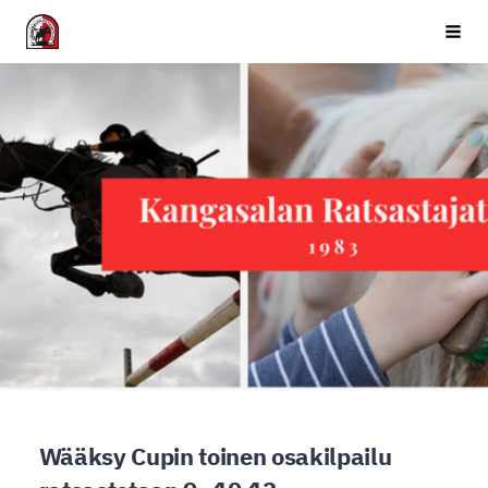
Siirry
Kangasalan Ratsastajat ry
Haku
sivun
sisältöön
Wääksy Cupin toinen osakilpailu