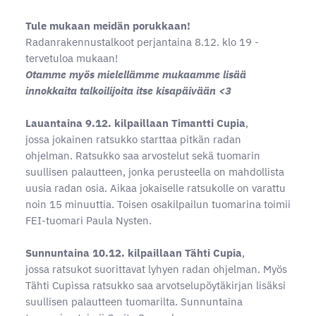
Tule mukaan meidän porukkaan!
Radanrakennustalkoot perjantaina 8.12. klo 19 -
tervetuloa mukaan!
Otamme myös mielellämme mukaamme lisää
innokkaita talkoilijoita itse kisapäivään <3
Lauantaina 9.12. kilpaillaan Timantti Cupia
,
jossa jokainen ratsukko starttaa pitkän radan
ohjelman. Ratsukko saa arvostelut sekä tuomarin
suullisen palautteen, jonka perusteella on mahdollista
uusia radan osia. Aikaa jokaiselle ratsukolle on varattu
noin 15 minuuttia. Toisen osakilpailun tuomarina toimii
FEI-tuomari Paula Nysten.
Sunnuntaina 10.12. kilpaillaan Tähti Cupia
,
jossa ratsukot suorittavat lyhyen radan ohjelman. Myös
Tähti Cupissa ratsukko saa arvotselupöytäkirjan lisäksi
suullisen palautteen tuomarilta. Sunnuntaina